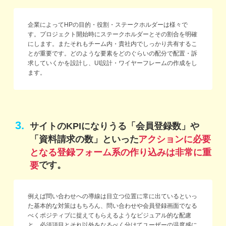
企業によってHPの目的・役割・ステークホルダーは様々で
す。プロジェクト開始時にステークホルダーとその割合を明確
にします。またそれもチーム内・貴社内でしっかり共有するこ
とが重要です。どのような要素をどのぐらいの配分で配置・訴
求していくかを設計し、UI設計・ワイヤーフレームの作成をし
ます。
3.
サイトのKPIになりうる「会員登録数」や
「資料請求の数」といった
アクションに必要
となる登録フォーム系の作り込みは非常に重
です。
要
例えば問い合わせへの導線は目立つ位置に常に出ているといっ
た基本的な対策はもちろん、問い合わせや会員登録画面でなる
べくポジティブに捉えてもらえるようなビジュアル的な配慮
と、必須項目とそれ以外をなるべく分けてユーザーの温度感に