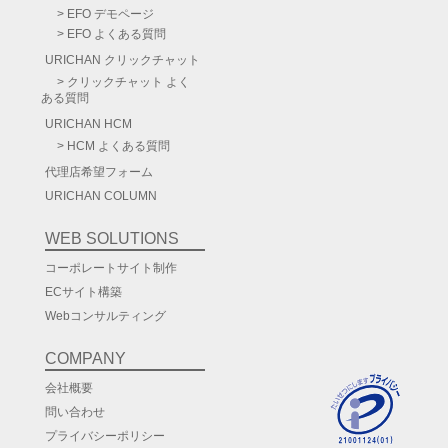
株式会社マッジ

EFO デモページ
窓口担当　柴﨑　智央

EFO よくある質問
〒150-0001　東京都渋谷区神宮前１丁目１４番２号ル・
URICHAN
クリックチャット
Tel:03-6438-9411

クリックチャット よく
ある質問
E-mail：shibasaki@mmmmm.co.jp

URICHAN HCM
HCM よくある質問
代理店希望フォーム
URICHAN COLUMN
WEB SOLUTIONS
コーポレートサイト制作
ECサイト構築
Webコンサルティング
COMPANY
会社概要
問い合わせ
プライバシーポリシー