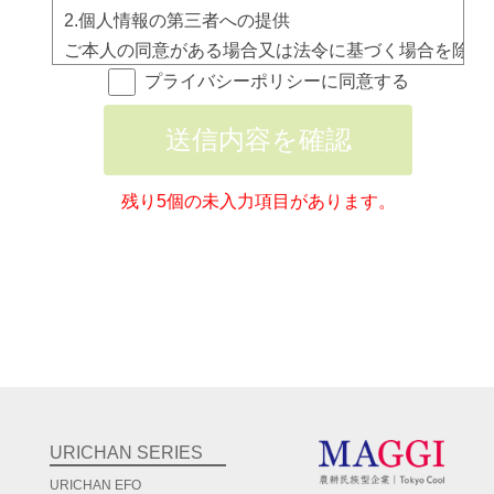
2.個人情報の第三者への提供

ご本人の同意がある場合又は法令に基づく場合を除き致
3.個人情報の委託

プライバシーポリシーに同意する
個人情報の取扱いの全部又は一部を委託することがあり
送信内容を確認
その場合は、当法人の個人情報保護規程等に従い適切な
4.保有個人データ又は第三者提供記録の開示等の請求等
ご本人から預かりした個人情報の開示等（利用目的の
残り5個の未入力項目があります。
5.個人情報ご提供の任意性

個人情報のご提供は任意ですが、ご記入に漏れや誤り
6.本人が容易に認識できない方法による取得

当ウェブサイトでは、利用状況を把握するためにCook
7.個人情報保護管理者

佐藤　紗希　＊連絡先は、下記の個人情報苦情及び相談
8. 当法人の個人情報の取り扱いに関する苦情・相談等
URICHAN SERIES
＜個人情報苦情及び相談窓口＞

URICHAN EFO