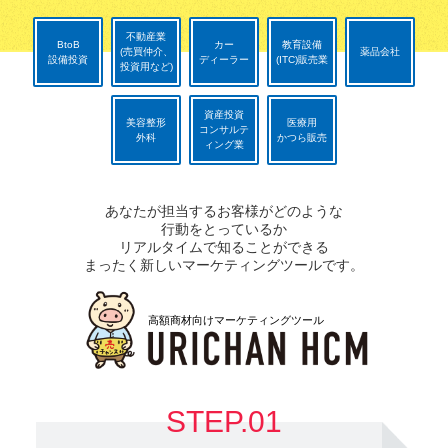
不動産業
BtoB
カー
教育設備
(売買仲介、
薬品会社
設備投資
ディーラー
(ITC)販売業
投資用など)
資産投資
美容整形
医療用
コンサルテ
外科
かつら販売
ィング業
あなたが担当するお客様がどのような
行動をとっているか
リアルタイムで知ることができる
まったく新しいマーケティングツールです。
高額商材向けマーケティングツール
STEP.01