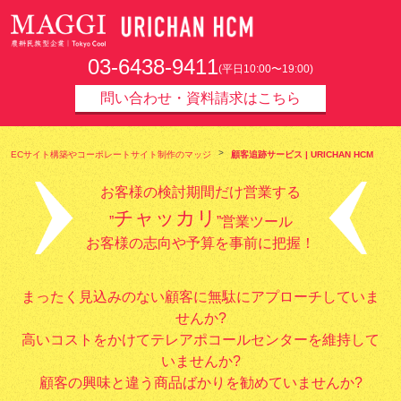
URICHAN HCM
03-6438-9411
(平日10:00〜19:00)
問い合わせ・資料請求はこちら
ECサイト構築やコーポレートサイト制作のマッジ
顧客追跡サービス | URICHAN HCM
お客様の検討期間だけ営業する
チャッカリ
”
”営業ツール
お客様の志向や予算を事前に把握！
まったく見込みのない顧客に無駄にアプローチしていま
せんか?
高いコストをかけてテレアポコールセンターを維持して
いませんか?
顧客の興味と違う商品ばかりを勧めていませんか?