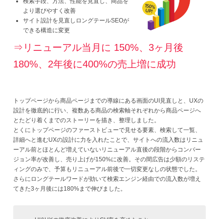
検索手段、方法、性能を見直し、商品を
より選びやすく改善
サイト設計を見直しロングテールSEOが
できる構造に変更
⇒リニューアル当月に 150%、3ヶ月後
180%、2年後に400%の売上増に成功
トップページから商品ページまでの導線にある画面のUI見直しと、UXの
設計を徹底的に行い、複数ある商品の検索軸それぞれから商品ページへ
とたどり着くまでのストーリーを描き、整理しました。
とくにトップページのファーストビューで見せる要素、検索して一覧、
詳細へと進むUXの設計に力を入れたことで、サイトへの流入数はリニュ
ーアル前とほとんど増えていないリニューアル直後の段階からコンバー
ジョン率が改善し、売り上げが150%に改善。その間広告は少額のリステ
ィングのみで、予算もリニューアル前後で一切変更なしの状態でした。
さらにロングテールワードが効いて検索エンジン経由での流入数が増え
てきた3ヶ月後には180%まで伸びました。