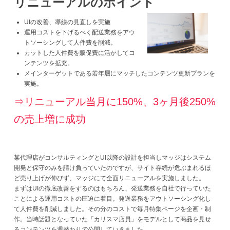
リニューアルのポイント
UIの改善、導線の見直しを実施
運用コストを下げるべく配送業務をアウ
トソーシングして人件費を削減。
カットした人件費を販促費に活かしてコ
ンテンツを拡充。
メインターゲットである若年層にマッチしたコンテンツ更新プランを
実施。
⇒リニューアル当月に150%、3ヶ月後250%
の売上増に成功
某代理店がコンサルティングとUI以降の設計を担当しマッジはシステム
開発と保守のみを請け負っていたのですが、サイト存続が危ぶまれるほ
ど売り上げが伸びず、マッジにて全面リニューアルを実施しました。
まずはUIの徹底改善をするのはもちろん、発送業務を自社で行っていた
ことによる運用コストの圧迫に着目。発送業務をアウトソーシング化し
て人件費を削減しました。その分のコストで毎月特集ページを企画・制
作。当時話題となっていた「カリスマ店員」をモデルとして商品を見せ
るコンテンツを週替わりで公開していきました。